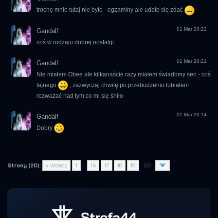
trochę mnie tutaj nie było - egzaminy ale udało się zdać
01 Mar 20:22
Gandalf
coś w rodzaju dobrej nostalgi
01 Mar 20:21
Gandalf
Nie miałem Obee ale kilkanaście razy miałem świadomy sen - coś
fajnego
; zazwyczaj chwilę po przebudzeniu lubiałem
rozważać nad tym co mi się śniło
01 Mar 20:14
Gandalf
Dobry
Strony (20):
« Wstecz
1
…
16
17
18
19
20