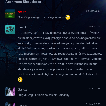
Archiwum Shoutboxa
03 Mar 11:17
Amon
GreGG, gratuluję zdania egzaminów
01 Mar 20:32
GreGG
Egzaminy zdane to teraz należyta chwila wytchnienia. Również
nie miałem jeszcze okazji przeżyć oobe a od pewnego czasu nie
śnię praktycznie wcale z niewiadomego mi powodu. Jednakże
kiedyś świadome sny bardzo dawały mi się we znaki. W tamtym
roku miałem sen niesamowicie realistyczny, mnóstwo szczegółów
i odczuć sprawiających że wydawał się realnym doświadczeniem.
Po przebudzeniu usiadłem na łóżku i dobre kilkanaście minut
starałem się nie zwariować ponieważ byłem bardzo mocno
przekonany że to nie był sen a faktyczne realne doświadczenie
01 Mar 20:24
Gandalf
Dzięki Gregu i Amon za książki i artykuły
01 Mar 20:23
Gandalf