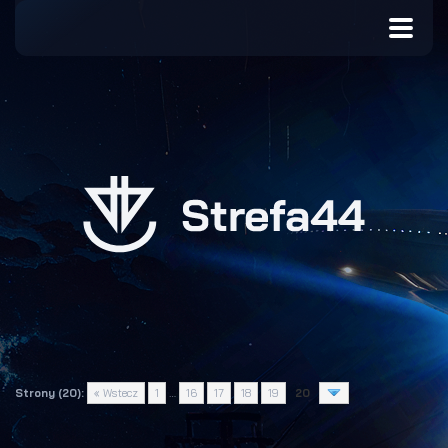
Strony (20):
« Wstecz
1
…
16
17
18
19
20