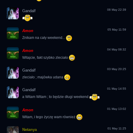
08 May 22:39
Gandalf
05 May 11:59
Amon
Znikam na cały weekend...
04 May 08:32
Amon
Witajcie, fakt szybko zleciało
03 May 20:25
Gandalf
zleciało ; majówka udana
01 May 14:55
Gandalf
a Witam Witam ; to będzie długi weekend
01 May 13:02
Amon
Witam, i tego życzę wam również
01 May 11:25
Netanya