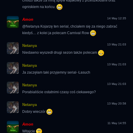
chodzi także za mną spływ kajakowy z przeszkodami oraz
ogniskiem na końcu.
14 May 12:35
Amon
@Netanya Kojarzę ten serial, chciałem się za niego zabrać
kiedyś.... z kolei ja polecam Carnival Row
13 May 21:03
Netanya
Niedawno wyszedł drugi sezon także polecam
13 May 21:03
Netanya
Ja zaczęłam taki przyjemny serial- Łasuch
13 May 21:03
Netanya
Porabialiście ostatnimi czasy coś ciekawego?
13 May 20:58
Netanya
Dobry wieczór
11 May 14:55
Amon
Witajcie