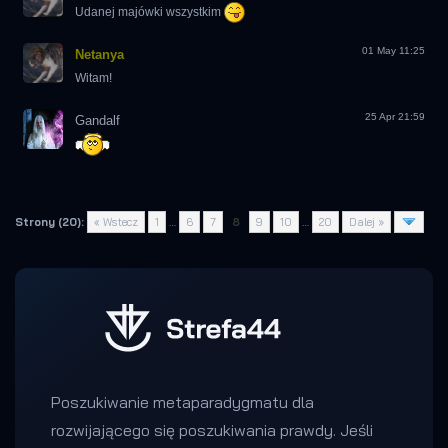
Udanej majówki wszystkim
01 May 11:25
Netanya
Witam!
25 Apr 21:59
Gandalf
Strony (20):
« Wstecz
1
…
6
7
8
9
10
…
20
Dalej »
Poszukiwanie metaparadygmatu dla
rozwijającego się poszukiwania prawdy. Jeśli