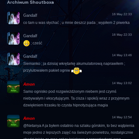
Archiwum Shoutboxa
16 May 22:33
Gandalf
co tam u was słychać ; u mnie deszcz pada ; wypiłem 2 piwerka
16 May 22:33
Gandalf
; cześć
14 May 13:46
Gandalf
Siemanko ; ja dzisiaj wkrętarkę akumulatorową naprawiłem ;
przylutowałem pakiet ogniw
14 May 13:02
Amon
Samo ognisko pod rozgwieżdżonym niebem jest czymś
niebywałym i ekscytującym. Ta cisza i spokój wraz z przyjmnym
dzwiękniem trzasku to czysta hipnotyzująca magia
14 May 12:54
Amon
@Netanya A ja byłem ostatnio na szlaku górskim, to bez wątpienia
moje jedno z lepszych zajęć na świeżym powietrzu, nostalgicznie