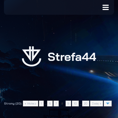
Strony (20):
« Wstecz
1
…
6
7
8
9
10
…
20
Dalej »