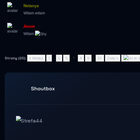
Netanya
Witam witam
Amon
Witam
Strony (20):
« Wstecz
1
…
5
6
7
8
9
…
20
Dalej »
Shoutbox