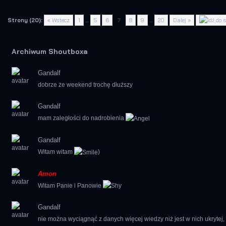
Strony (20):
« Wstecz
1
…
5
6
7
8
9
…
20
Dalej »
Archiwum Shoutboxa
Gandalf
dobrze że weekend trochę dłuższy
Gandalf
mam zaległości do nadrobienia
Gandalf
Witam witam
)
Amon
Witam Panie i Panowie
Gandalf
nie można wyciągnąć z danych więcej wiedzy niż jest w nich ukrytej,