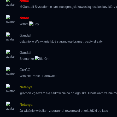
Amon
@Gandalf Słyszałem o tym, następną ciekawostką jest kosiarz który p
Amon
Witam
Gandalf
ostatnio w Watykanie ktoś staranował bramę ; padły strzały
Gandalf
Siemanko
GreGG
Witajcie Panie i Panowie !
Netanya
@Amon Zgadzam się całkowicie co do ogniska. Ubolewam że nie m
Netanya
Ja właśnie wróciłam z porannej rowerowej przejażdżki do lasu