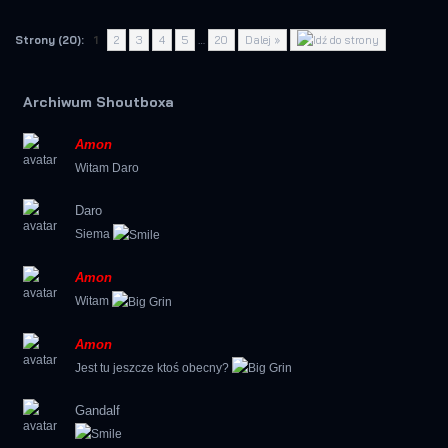
Strony (20):
1
2
3
4
5
…
20
Dalej »
Archiwum Shoutboxa
Amon
Witam Daro
Daro
Siema
Amon
Witam
Amon
Jest tu jeszcze ktoś obecny?
Gandalf