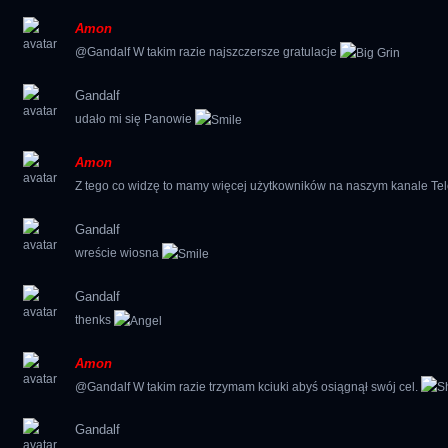
Amon
@Gandalf W takim razie najszczersze gratulacje
Gandalf
udało mi się Panowie
Amon
Z tego co widzę to mamy więcej użytkowników na naszym kanale Te
Gandalf
wreście wiosna
Gandalf
thenks
Amon
@Gandalf W takim razie trzymam kciuki abyś osiągnął swój cel.
Gandalf