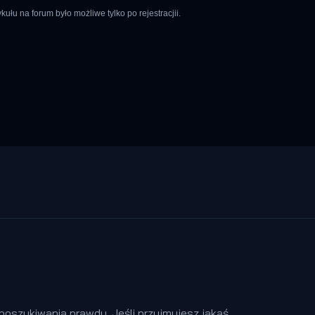
łu na forum było możliwe tylko po rejestracjii.
oszukiwania prawdy. Jeśli przyjmujesz jakąś