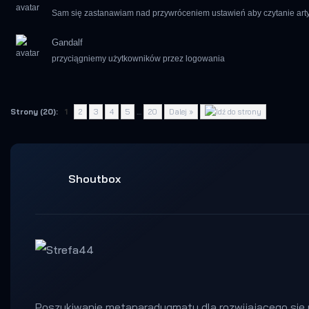
Sam się zastanawiam nad przywróceniem ustawień aby czytanie artyku
Gandalf
przyciągniemy użytkowników przez logowania
Strony (20):
1
2
3
4
5
…
20
Dalej »
Shoutbox
Poszukiwanie metaparadygmatu dla rozwijającego się p