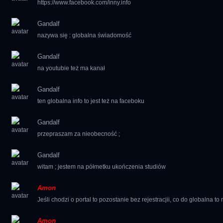
https://www.facebook.com/inny.info
Gandalf
nazywa się : globalna świadomość
Gandalf
na youtubie też ma kanał
Gandalf
ten globalna info to jest też na faceboku
Gandalf
przepraszam za nieobecność ;
Gandalf
witam ; jestem na półmetku ukończenia studiów
Amon
Jeśli chodzi o portal to pozostanie bez rejestracjii, co do globaln
Amon