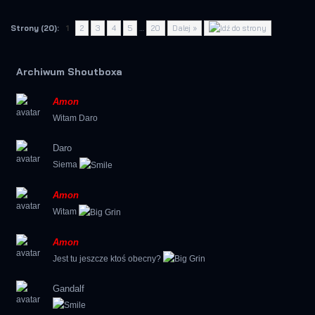
Strony (20):
1
2
3
4
5
…
20
Dalej »
Archiwum Shoutboxa
Amon
Witam Daro
Daro
Siema
Amon
Witam
Amon
Jest tu jeszcze ktoś obecny?
Gandalf