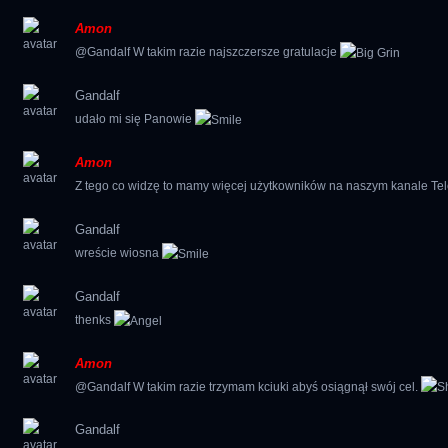
Amon
@Gandalf W takim razie najszczersze gratulacje
Gandalf
udało mi się Panowie
Amon
Z tego co widzę to mamy więcej użytkowników na naszym kanale Te
Gandalf
wreście wiosna
Gandalf
thenks
Amon
@Gandalf W takim razie trzymam kciuki abyś osiągnął swój cel.
Gandalf