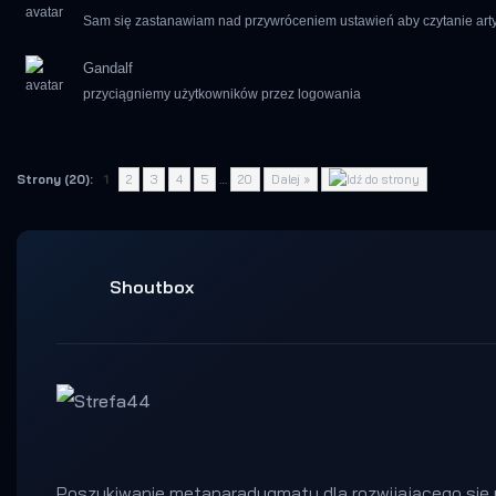
Sam się zastanawiam nad przywróceniem ustawień aby czytanie artyku
Gandalf
przyciągniemy użytkowników przez logowania
Strony (20):
1
2
3
4
5
…
20
Dalej »
Shoutbox
Poszukiwanie metaparadygmatu dla rozwijającego się p