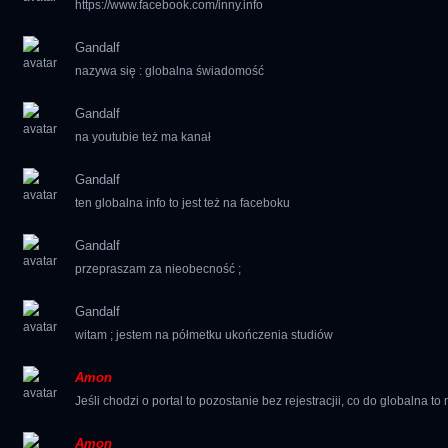
https://www.facebook.com/inny.info
Gandalf
nazywa się : globalna świadomość
Gandalf
na youtubie też ma kanał
Gandalf
ten globalna info to jest też na faceboku
Gandalf
przepraszam za nieobecność ;
Gandalf
witam ; jestem na półmetku ukończenia studiów
Amon
Jeśli chodzi o portal to pozostanie bez rejestracjii, co do globaln
Amon