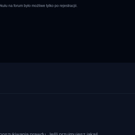
łu na forum było możliwe tylko po rejestracjii.
oszukiwania prawdy. Jeśli przyjmujesz jakąś