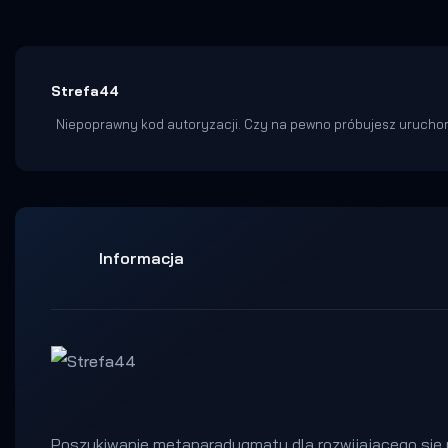
Strefa44
Niepoprawny kod autoryzacji. Czy na pewno próbujesz uruchom
Informacja
Poszukiwanie metaparadygmatu dla rozwijającego się p