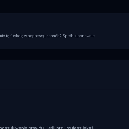
ić tę funkcję w poprawny sposób? Spróbuj ponownie.
oszukiwania prawdy. Jeśli przyjmujesz jakąś