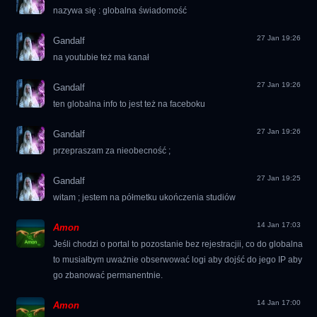
nazywa się : globalna świadomość
27 Jan 19:26
Gandalf
na youtubie też ma kanał
27 Jan 19:26
Gandalf
ten globalna info to jest też na faceboku
27 Jan 19:26
Gandalf
przepraszam za nieobecność ;
27 Jan 19:25
Gandalf
witam ; jestem na półmetku ukończenia studiów
14 Jan 17:03
Amon
Jeśli chodzi o portal to pozostanie bez rejestracjii, co do globalna
to musiałbym uważnie obserwować logi aby dojść do jego IP aby
go zbanować permanentnie.
14 Jan 17:00
Amon