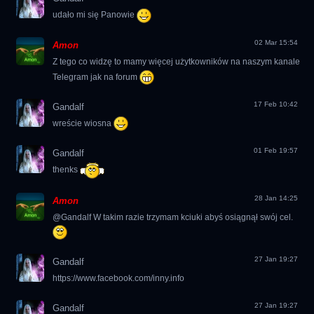
udało mi się Panowie
02 Mar 15:54
Amon
Z tego co widzę to mamy więcej użytkowników na naszym kanale
Telegram jak na forum
17 Feb 10:42
Gandalf
wreście wiosna
01 Feb 19:57
Gandalf
thenks
28 Jan 14:25
Amon
@Gandalf W takim razie trzymam kciuki abyś osiągnął swój cel.
27 Jan 19:27
Gandalf
https://www.facebook.com/inny.info
27 Jan 19:27
Gandalf