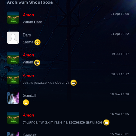
Archiwum Shoutboxa
24 Apr 12:06
Amon
Witam Daro
24 Apr 09:22
Daro
Siema
19 Jul 18:17
Amon
Witam
30 Jul 18:17
Amon
Jest tu jeszcze ktoś obecny?
18 Mar 23:20
Gandalf
16 Mar 15:55
Amon
@Gandalf W takim razie najszczersze gratulacje
15 Mar 20:31
Gandalf