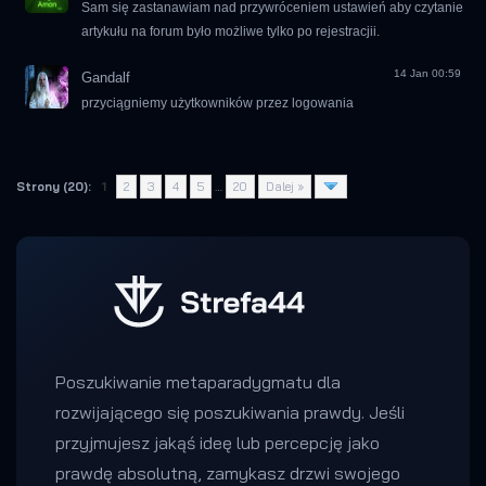
Sam się zastanawiam nad przywróceniem ustawień aby czytanie
artykułu na forum było możliwe tylko po rejestracjii.
14 Jan 00:59
Gandalf
przyciągniemy użytkowników przez logowania
Strony (20):
1
2
3
4
5
…
20
Dalej »
Poszukiwanie metaparadygmatu dla
rozwijającego się poszukiwania prawdy. Jeśli
przyjmujesz jakąś ideę lub percepcję jako
prawdę absolutną, zamykasz drzwi swojego