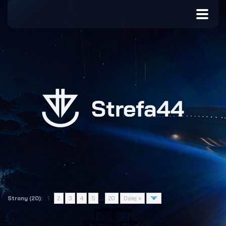
Strony (20):
1
2
3
4
5
…
20
Dalej »